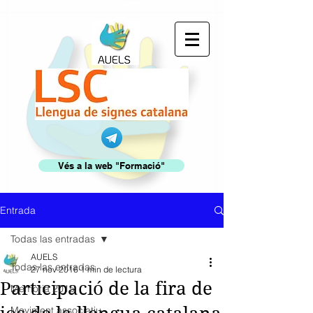
Vés a la web "Formació"
Entrada
Todas las entradas
AUELS
Todas las entradas
27 nov 2016
1 min de lectura
Participació de la fira de
Memòria 2015
Moviment associatiu