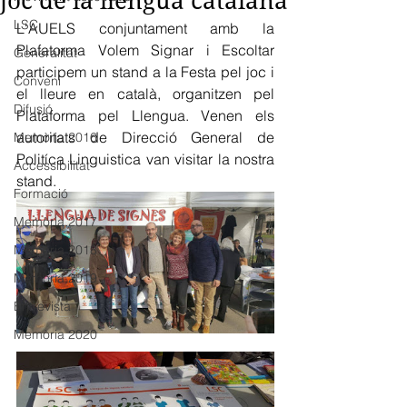
joc de la llengua catalana
LSC
L'AUELS conjuntament amb la 
Plafatorma Volem Signar i Escoltar 
Generalitat
participem un stand a la Festa pel joc i 
Conveni
el lleure en català, organitzen pel 
Difusió
Plataforma pel Llengua. Venen els 
autoritats de Direcció General de 
Memòria 2016
Politíca Linguistica van visitar la nostra 
Accessibilitat
stand.
Formació
Memòria 2017
Memòria 2018
Memòria 2019
Entrevista
Memòria 2020