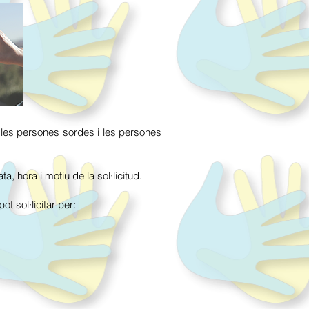
re les persones sordes i les persones
ata, hora i motiu de la sol·licitud.
t sol·licitar per: