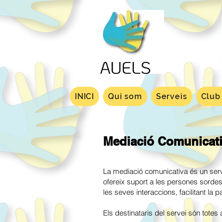
INICI
Qui som
Serveis
Club
Mediació Comunicat
La mediació comunicativa és un serv
ofereix suport a les persones sordes,
les seves interaccions, facilitant la p
Els destinataris del servei són tote