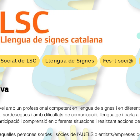
 Social de LSC
Llengua de Signes
Fes-t soci@
iva
ei amb un professional competent en llengua de signes i en diferen
 sordesegues i amb dificultats de comunicació, llenguatge i parla a l'
articipació i comprensió en diferents situacions i realitzant accions de 
s aquelles persones sordes i sòcies de l'AUELS o entitats/empreses d