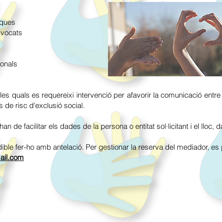
iques
dvocats
onals
a les quals es requereixi intervenció per afavorir la comunicació ent
s de risc d'exclusió social.
han de facilitar els dades de la persona o entitat sol·licitant i el lloc, d
ndible fer-ho amb antelació. Per gestionar la reserva del mediador, es po
ail.com