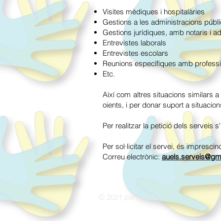
Visites mèdiques i hospitalàries
Gestions a les administracions públ
Gestions jurídiques, amb notaris i a
Entrevistes laborals
Entrevistes escolars
Reunions específiques amb professi
Etc.
Així com altres situacions similars 
oients, i per donar suport a situacion
Per realitzar la petició dels serveis s'
Per sol·licitar el servei, és impresci
Correu electrònic:
auels.serveis@gm
© 2021 per AUELS