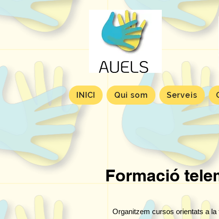
INICI
Qui som
Serveis
Formació tele
Organitzem cursos orientats a la 