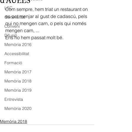
d'AUELS
LSC
Com sempre, hem triat un restaurant on 
es pot menjar al gust de cadascú, pels 
Generalitat
qui no mengen carn, o pels qui només 
Conveni
mengen carn, ...
Difusió
Ens ho hem passat molt bé.
Memòria 2016
Accessibilitat
Formació
Memòria 2017
Memòria 2018
Memòria 2019
Entrevista
Memòria 2020
Memòria 2018