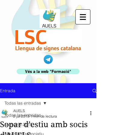
Vés a la web "Formació"
Entrada
Todas las entradas
AUELS
Todas las entradas
2 jul 2018
1 min de lectura
Sopar d'estiu amb socis
Memòria 2015
Moviment associatiu