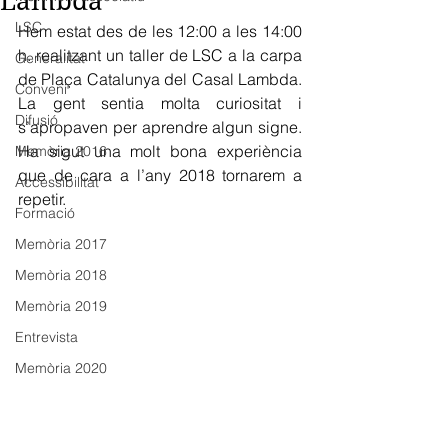
Lambda
LSC
Hem estat des de les 12:00 a les 14:00 
h. realitzant un taller de LSC a la carpa 
Generalitat
de Plaça Catalunya del Casal Lambda. 
Conveni
La gent sentia molta curiositat i 
Difusió
s’apropaven per aprendre algun signe. 
Ha sigut una molt bona experiència 
Memòria 2016
que de cara a l’any 2018 tornarem a 
Accessibilitat
repetir. 
Formació
Memòria 2017
Memòria 2018
Memòria 2019
Entrevista
Memòria 2020