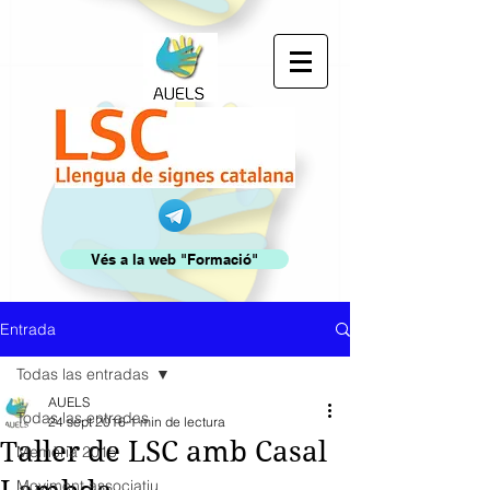
Vés a la web "Formació"
Entrada
Todas las entradas
AUELS
Todas las entradas
24 sept 2016
1 min de lectura
Taller de LSC amb Casal
Memòria 2015
Moviment associatiu