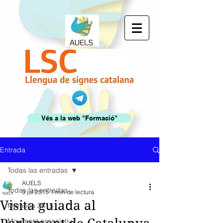
Vés a la web "Formació"
Entrada
Todas las entradas
AUELS
Todas las entradas
3 jul 2015
1 min de lectura
Visita guiada al
Memòria 2015
Moviment associatiu